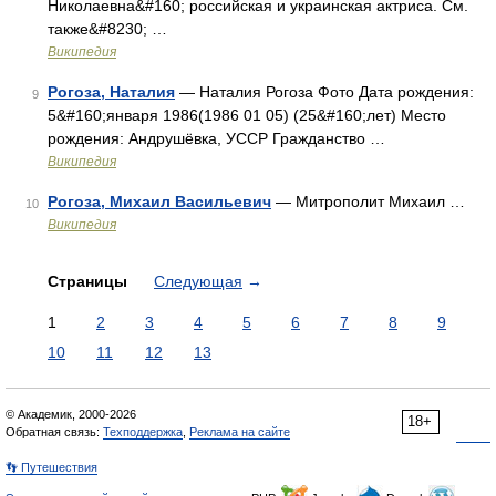
Николаевна&#160; российская и украинская актриса. См.
также&#8230; …
Википедия
Рогоза, Наталия
— Наталия Рогоза Фото Дата рождения:
9
5&#160;января 1986(1986 01 05) (25&#160;лет) Место
рождения: Андрушёвка, УССР Гражданство …
Википедия
Рогоза, Михаил Васильевич
— Митрополит Михаил …
10
Википедия
Страницы
Следующая
→
1
2
3
4
5
6
7
8
9
10
11
12
13
© Академик, 2000-2026
18+
Обратная связь:
Техподдержка
,
Реклама на сайте
👣 Путешествия