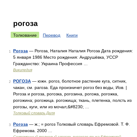
рогоза
Толкование
Перевод
Книги
Рогоза
— Рогоза, Наталия Наталия Рогоза Дата рождения:
1
5 января 1986 Место рождения: Андрушёвка, УССР
Гражданство: Украина Профессия …
Википедия
РОГОЗА
— южн. рогоз, болотное растение куга, ситник,
2
чакан, см. рагоза. Еда произничет рогоз без воды, Иов. |
Рогоза и рогоза, рогозка, рогозина, рогожа, рогожка,
рогожина; рогожица. рогожища; ткань, плетенка, полсть из
рогозы, куги, или из мочал;&#8230; …
Толковый словарь Даля
Рогоза
— ж.; = рогоз Толковый словарь Ефремовой. Т. Ф.
3
Ефремова. 2000 …