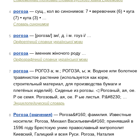
Современный толковый словарь русского языка Ефремовой
рогоза
— сущ., кол во синонимов: 7 • веревочник (6) • куга
4
(7) • кута (3) • …
Словарь синонимов
рогоза
— [рогоза/] зи/, д. і м. гоуз і/ …
5
Орфоепічний словник української мови
рогоза
— іменник жіночого роду …
6
Орфографічний словник української мови
рогоза
— РОГОЗ а; м.; РОГОЗА, ы; ж. Водное или болотное
7
травянистое растение (используется как корм,
строительный материал, для производства бумаги и
плетёных изделий). Сиденье из рогозы. ◁ Рогозный, ая, ое.
Р ое семя. Рогозовый, ая, ое. Р ые листья. Р.&#8230; …
Энциклопедический словарь
Рогоза (значения)
— Рогоза&#160; фамилия. Известные
8
носители: Рогоза, Михаил Васильевич&#160; принявший в
1596 году Брестскую унию православный митрополит
Киевский, Галицкий и всея Руси. Рогоза, Наталия